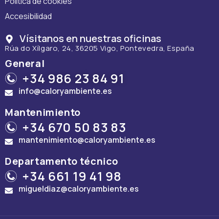
Política de cookies
Accesibilidad
Vísitanos en nuestras oficinas
Rúa do Xílgaro, 24, 36205 Vigo, Pontevedra, España
General
+34 986 23 84 91
info@caloryambiente.es
Mantenimiento
+34 670 50 83 83
mantenimiento@caloryambiente.es
Departamento técnico
+34 661 19 41 98
migueldiaz@caloryambiente.es