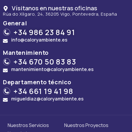
Vísitanos en nuestras oficinas
Rúa do Xílgaro, 24, 36205 Vigo, Pontevedra, España
General
+34 986 23 84 91
info@caloryambiente.es
Mantenimiento
+34 670 50 83 83
mantenimiento@caloryambiente.es
Departamento técnico
+34 661 19 41 98
migueldiaz@caloryambiente.es
Nuestros Servicios
Nuestros Proyectos