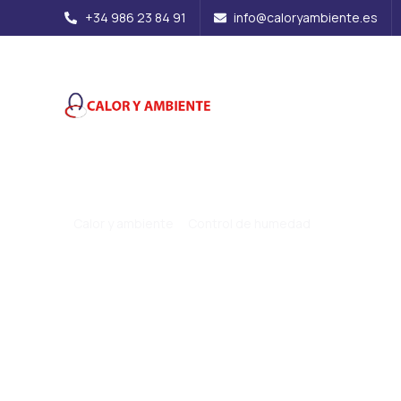
+34 986 23 84 91
info@caloryambiente.es
Inicio
Contact
Nuestros servicios
Control de hum
>
Calor y ambiente
Control de humedad