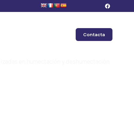
Contacta
lizadas en humectación y deshumectación