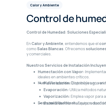
Calor y Ambiente
Control de hume
Control de Humedad: Soluciones Especiali
En
Calor y Ambiente
, entendemos que el
con
como
Salas Blancas
. Ofrecemos
soluciones
y comerciales.
Nuestros Servicios de Instalación Incluyen
Humectación con Vapor:
Implementam
ideales en ambientes críticos.
Humidificadores:
Disponibles en vari
Pulverización:
Distribuye agua en
Evaporación:
Utiliza métodos natur
Vaporización:
Emplea vapor para a
Deshumidificadores:
Equipos diseñad
Batería de Frío:
Para una reducción