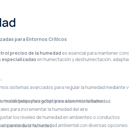
dad
zadas para Entornos Críticos
trol preciso de la humedad
es esencial para mantener condi
 especializadas
en humectación y deshumectación, adaptada
:
os sistemas avanzados para regular la humedad mediante v
as modalidades para adaptarse a tus necesidades:
 forma de pequeñas gotas para aumentar la humedad.
ales para incrementar la humedad del aire.
justar los niveles de humedad en ambientes o conductos.
os para reducir la humedad ambiental con diversas opciones:
 eficiente de la humedad.